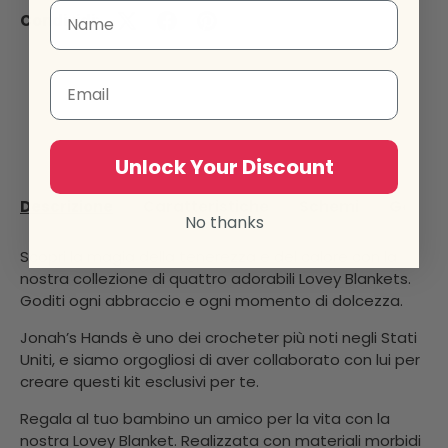
Condividi:
Email
Unlock Your Discount
Descrizione
Caratteristiche
Schemi
Galleri
No thanks
Scopri la magia della tenerezza e del calore con la
nostra collezione di quattro adorabili Lovey Blankets.
Goditi ogni abbraccio e ogni momento di dolcezza.
Jonah’s Hands è uno dei crocheter più noti negli Stati
Uniti, e siamo orgogliosi di aver collaborato con lui per
creare questi kit esclusivi per te.
Regala al tuo bambino un amico per la vita con la
nostra Lovey Blanket. Realizzata con materiali morbidi