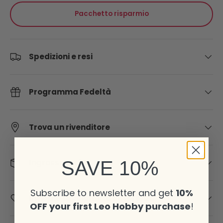
Pacchetto risparmio
Spedizioni e resi
Programma Fedeltà
Trova un rivenditore
SAVE 10%
Ingrosso e B2B
Subscribe to newsletter and get
10%
Insieme facciamo la differenza
OFF your first Leo Hobby purchase
!