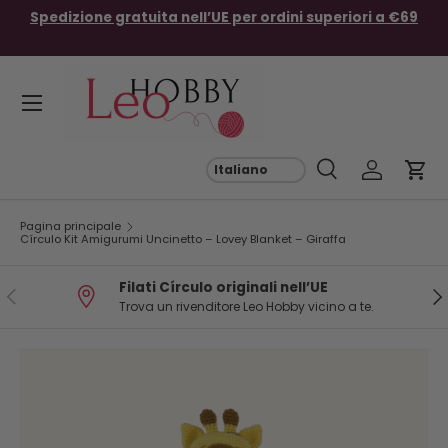
Spedizione gratuita nell’UE per ordini superiori a €69
Passa ai contenuti
Menu
Cerca
Accedi
Carr
Cerca
Cerca
Pagina principale
Círculo Kit Amigurumi Uncinetto – Lovey Blanket – Giraffa
Filati Círculo originali nell’UE
Indietro
Ava
Trova un rivenditore Leo Hobby vicino a te.