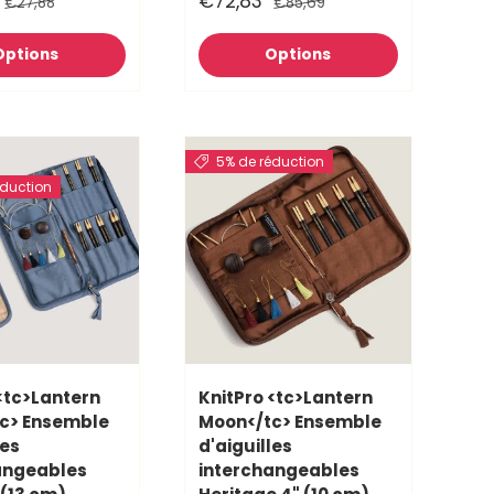
€72,83
€27,88
€85,69
Options
Options
5% de réduction
éduction
<tc>Lantern
KnitPro <tc>Lantern
c> Ensemble
Moon</tc> Ensemble
les
d'aiguilles
angeables
interchangeables