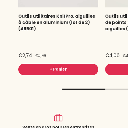
Outils utilitaires KnitPro, aiguilles
Outils uti
à câble en aluminium (lot de 2)
de points
(45501)
aiguilles
€2,74
€4,06
€2,89
€4
+ Panier
Vente en gros pour les entreprises