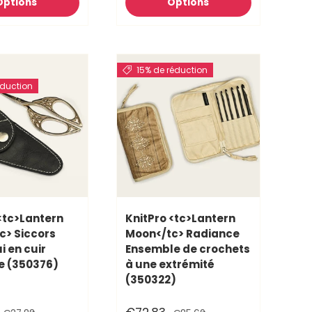
Options
Options
15% de réduction
éduction
<tc>Lantern
KnitPro <tc>Lantern
c> Siccors
Moon</tc> Radiance
i en cuir
Ensemble de crochets
e (350376)
à une extrémité
(350322)