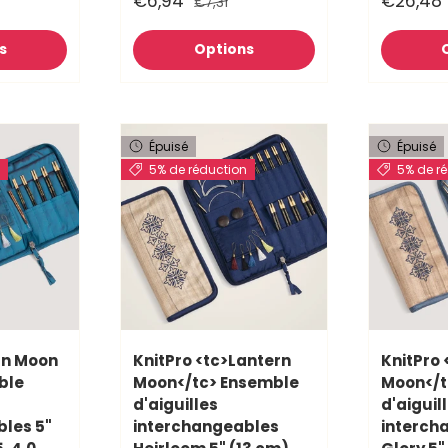
€6,94
€26,48
€7,31
s
Options
Épuisé
Épuisé
n
5% de réduction
5% de r
rn Moon
KnitPro <tc>Lantern
KnitPro 
ble
Moon</tc> Ensemble
Moon</t
d'aiguilles
d'aiguil
les 5"
interchangeables
interch