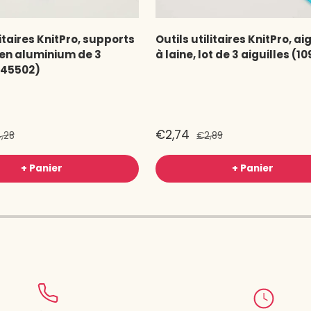
litaires KnitPro, supports
Outils utilitaires KnitPro, ai
 en aluminium de 3
à laine, lot de 3 aiguilles (1
 (45502)
€2,74
,28
€2,89
+ Panier
+ Panier