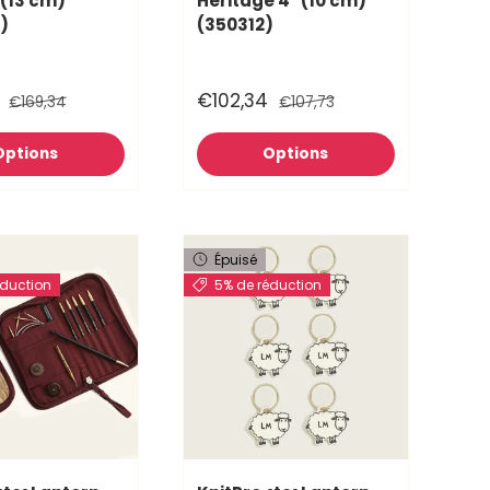
 (13 cm)
Heritage 4" (10 cm)
)
(350312)
€102,34
€169,34
€107,73
Options
Options
Épuisé
éduction
5% de réduction