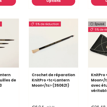
s
Options
n
5% de réduction
Épuisé
5% de r
antern
Crochet de réparation
KnitPro 
uilles de
KnitPro <tc>Lantern
Moon</t
 3
Moon</tc> (350621)
avec étu
véritabl