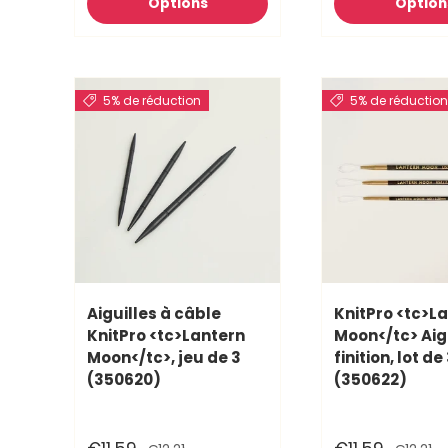
Options
Option
5% de réduction
5% de réductio
Aiguilles à câble
KnitPro <tc>L
KnitPro <tc>Lantern
Moon</tc> Aig
Moon</tc>, jeu de 3
finition, lot de
(350620)
(350622)