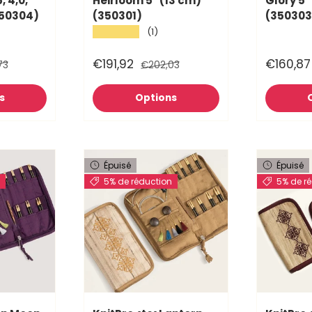
, 4,0,
Heirloom 5" (13 cm)
Glory 5"
350304)
(350301)
(350303
★★★★★
(1)
€191,92
€160,87
73
€202,03
s
Options
Épuisé
Épuisé
n
5% de réduction
5% de r