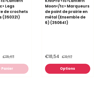
<tc>Lantern
KnitPro <tc>Lantern
c> Legs
Moon</tc> Marqueurs
e de crochets
de point de prairie en
s (350321)
métal (Ensemble de
6) (350641)
€18,54
€115,63
€19,52
+ Panier
Options