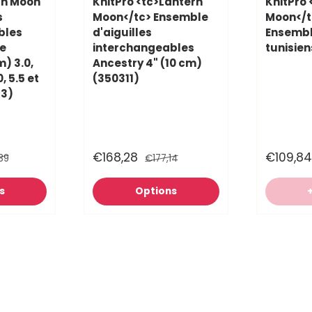
rn Moon
KnitPro <tc>Lantern
KnitPro 
s
Moon</tc> Ensemble
Moon</t
bles
d'aiguilles
Ensembl
te
interchangeables
tunisien
) 3.0,
Ancestry 4" (10 cm)
0, 5.5 et
(350311)
13)
€168,28
€109,84
89
€177,14
s
Options