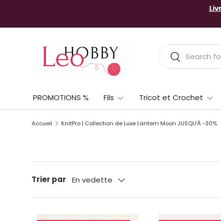
Liv
Aller au contenu
Recherche
Rechercher
PROMOTIONS %
Fils
Tricot et Crochet
Accueil
KnitPro | Collection de Luxe Lantern Moon JUSQU’À -30%
Trier par
En vedette