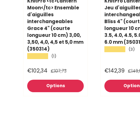
KnitPro <tc>Lantern
KnitPro Lante
Moon</tc> Ensemble
Jeu d'aiguille
d'aiguilles
interchangea
interchangeables
Bliss 4" (cour
Grace 4" (courte
longueur 10 cm
longueur 10 cm) 3,00,
3.5, 4.0, 4.5, 5.
3,50, 4,0, 4,5 et 5,0 mm
6.0 mm (3503
(350314)
★★★★★
(3)
★★★★★
(1)
€102,34
€142,39
€107,73
€149,
Options
Option