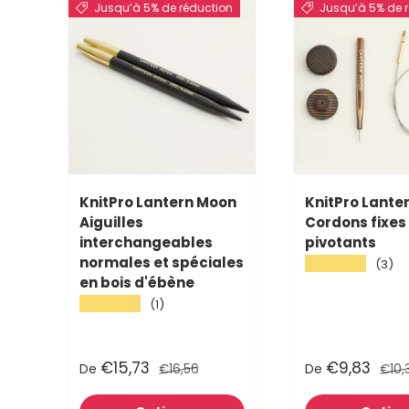
Jusqu’à 5% de réduction
Jusqu’à 5% de 
KnitPro Lantern Moon
KnitPro Lante
Aiguilles
Cordons fixes
interchangeables
pivotants
normales et spéciales
★★★★★
(3)
en bois d'ébène
★★★★★
(1)
€15,73
€9,83
De
€16,56
De
€10,