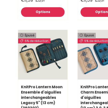
€11,59
€11,59
€12,21
€12,21
Options
Option
Épuisé
Épuisé
5% de réduction
5% de réductio
KnitPro Lantern Moon
KnitPro Lante
Ensemble d'aiguilles
Charm Ensem
interchangeables
d'aiguilles
Legacy 5" (13 cm)
interchangeab