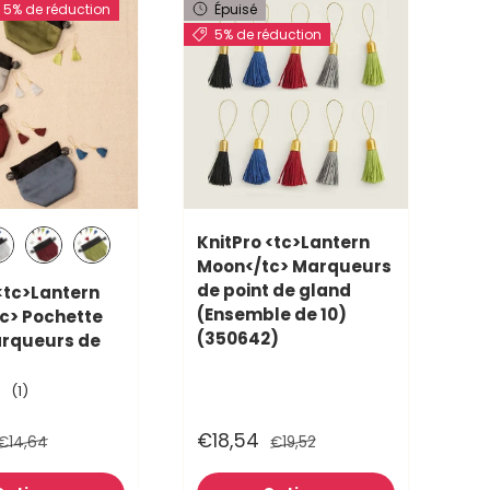
 5% de réduction
Épuisé
5% de réduction
KnitPro <tc>Lantern
Moon</tc> Marqueurs
e (bleu)
age (argent)
Dahlia (bordeaux)
Sauge (vert)
de point de gland
<tc>Lantern
(Ensemble de 10)
c> Pochette
(350642)
rqueurs de
(1)
€18,54
€14,64
€19,52