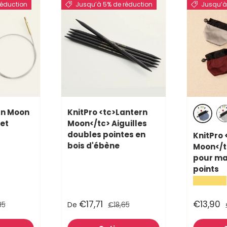
réduction
Jusqu’à 5% de réduction
Jusqu’à
rn Moon
KnitPro <tc>Lantern
 et
Moon</tc> Aiguilles
Arctiqu
Nu
doubles pointes en
KnitPro 
bois d'ébène
Moon</t
pour ma
points
★★★★★
€17,71
€13,90
35
De
€18,65