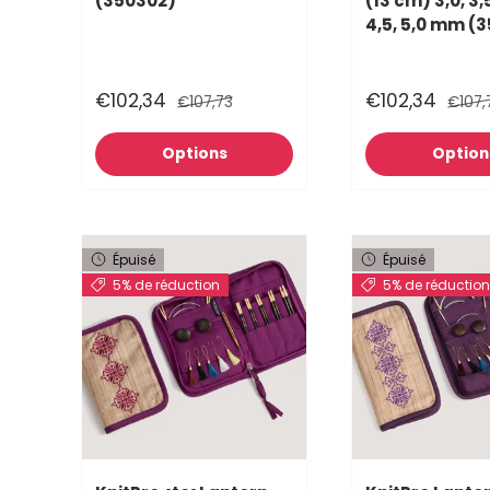
(350302)
(13 cm) 3,0, 3,5
4,5, 5,0 mm (
€102,34
€102,34
€107,73
€107,
Options
Option
Épuisé
Épuisé
5% de réduction
5% de réductio