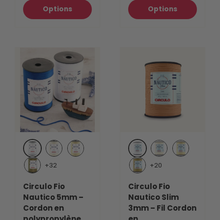
Options
Options
Blanc (8001)
White (8001)
Crème (1074)
Porcelana (7684)
Creme (1074)
Porcelana 
+32
+20
Amande (7679)
Chestnut (7625)
Circulo Fio
Circulo Fio
Nautico 5mm –
Nautico Slim
Cordon en
3mm – Fil Cordon
polypropylène,
en