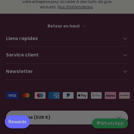
votre entreprise pour accéder à des tarifs de gros
exclusifs.
Plus d’informations
.
Retour en haut
Liens rapides
Service client
Newsletter
Moyens de paiement acceptés
Pays
Belgique (EUR €)
💬
WhatsApp