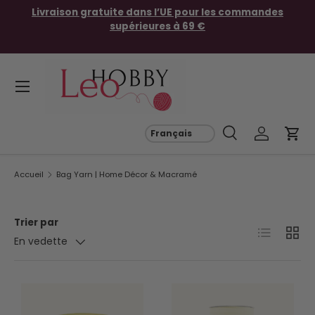
des
Fils Círculo originaux en Europe
Aller au contenu
Menu
Recherche
Se connec
Pani
Recherche
Rechercher
Accueil
Bag Yarn | Home Décor & Macramé
Trier par
Liste
Grille
En vedette