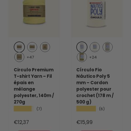
White (8001)
White (8001)
Porcelana (7684)
Deck (7993)
Creme (1074)
Pine (7673)
+47
+24
Nest (7895)
Chestnut (7625)
Circulo Premium
Círculo Fio
T-shirt Yarn – Fil
Náutico Poly 5
épais en
mm – Cordon
mélange
polyester pour
polyester, 140m /
crochet (178 m /
270g
500 g)
★★★★★
★★★★★
(7)
(6)
€12,37
€15,99