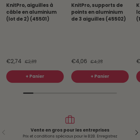
KnitPro, aiguilles à
KnitPro, supports de
K
câble en aluminium
points en aluminium
l
(lot de 2) (45501)
de 3 aiguilles (45502)
(
€2,74
€4,06
€
€2,89
€4,28
+ Panier
+ Panier
Vente en gros pour les entreprises
Précédent
Sui
Prix et conditions spéciaux pour le B2B. Enregistrez