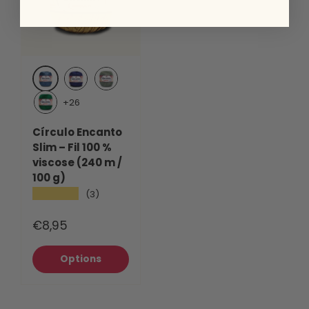
Tide (2307)
Ball Blue (2550)
Eucalyptus (5745)
+26
Brazilian Green (5767)
Círculo Encanto
Slim – Fil 100 %
viscose (240 m /
100 g)
★★★★★
(3)
€8,95
Options