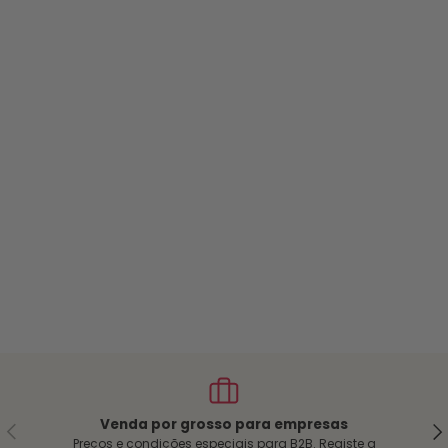
Venda por grosso para empresas
Anterior
Seg
Preços e condições especiais para B2B. Registe a