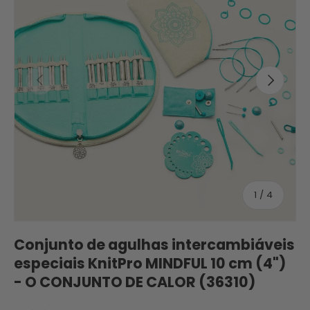
Anterior
Seguinte
de
1
/
4
Conjunto de agulhas intercambiáveis
​​especiais KnitPro MINDFUL 10 cm (4")
- O CONJUNTO DE CALOR (36310)