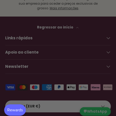
sua empresa para aceder a preços exclusivos de
grosso.
Mais informações
.
Regressar ao início
Links rápidos
Apoio ao cliente
Newsletter
Métodos de pagamento aceites
País/Região
Grécia (EUR €)
💬
WhatsApp