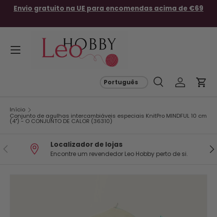
Envio gratuito na UE para encomendas acima de €69
Ir para o conteúdo
Menu
Pesquisar
Iniciar se
Carr
Pesquisar
Pesquisar
Início
Conjunto de agulhas intercambiáveis ​​especiais KnitPro MINDFUL 10 cm
(4") - O CONJUNTO DE CALOR (36310)
Localizador de lojas
Anterior
Seg
Encontre um revendedor Leo Hobby perto de si.